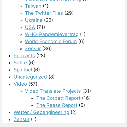
Taiwan
(1)
The Twitter Files
(29)
Ukraine
(22)
USA
(71)
WHO-Pandemievertrag
(1)
World Economic Forum
(6)
Zensur
(36)
Podcasts
(28)
Satire
(6)
Spirituel
(6)
Uncategorized
(8)
Video
(57)
Video Translate Projects
(31)
The Corbett Report
(16)
The Reese Report
(5)
Wetter / Geoengineering
(2)
Zensur
(1)