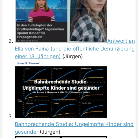
Antwort an
Ella von Faina (und die öffentliche Denunzierung
einer 13. Jährigen)
(Jürgen)
Bahnbrechende Studie: Ungeimpfte Kinder sind
gesünder
(Jürgen)