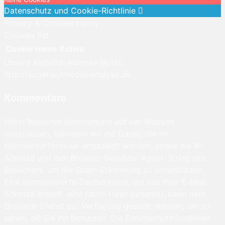
Datenschutz und Cookie-Richtlinie
Privacy & Cookies policy
Cookies list
Cookie name
Active
Unsere Website-Adresse lautet:
http://augenaufmedienanalyse.de.
Kommentare
Wenn Besucher Kommentare auf der Website
hinterlassen, sammeln wir die Daten, die im
Kommentarformular angezeigt werden, sowie die IP-
Adresse und den Browser-Benutzer-Agent-String des
Besuchers, um die Spam-Erkennung zu unterstützen.
Eine anonymisierte Zeichenkette, die aus Ihrer E-Mail-
Adresse erstellt wird (auch Hash genannt), kann dem
Gravatar-Dienst zur Verfügung gestellt werden, um zu
sehen, ob Sie ihn benutzen. Die Datenschutzrichtlinien