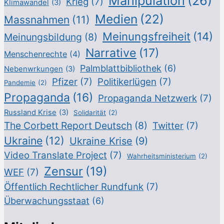
Manipulation
(26)
Krieg
(7)
Klimawandel
(3)
Medien
(22)
Massnahmen
(11)
Meinungsfreiheit
(14)
Meinungsbildung
(8)
Narrative
(17)
Menschenrechte
(4)
Palmblattbibliothek
(6)
Nebenwrkungen
(3)
Pfizer
(7)
Politikerlügen
(7)
Pandemie
(2)
Propaganda
(16)
Propaganda Netzwerk
(7)
Russland Krise
(3)
Solidarität
(2)
The Corbett Report Deutsch
(8)
Twitter
(7)
Ukraine
(12)
Ukraine Krise
(9)
Video Translate Project
(7)
Wahrheitsministerium
(2)
Zensur
(19)
WEF
(7)
Öffentlich Rechtlicher Rundfunk
(7)
Überwachungsstaat
(6)