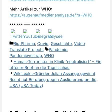
Mehr Artikel zur WHO:
https://augenaufmedienanalyse.de/?s=WHO
*** *** *** *** ***
Kategorien
Big Pharma
,
Covid
,
Geschichte
,
Video
Schlagwörter
Translate Projects
Pandemie
,
Pandemievertrag
,
WHO
Hamas-Terroristen in Klinik “neutralisiert” – Ein
offener Brief an die Tagesschau
WikiLeaks-Gründer Julian Assange gewinnt
Recht auf Berufung gegen Auslieferung an die
USA (USA Today)