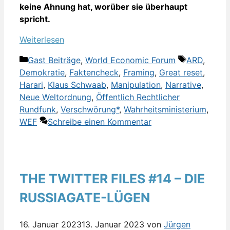
keine Ahnung hat, worüber sie überhaupt
spricht.
Weiterlesen
Kategorien
Schlagwört
Gast Beiträge
,
World Economic Forum
ARD
,
Demokratie
,
Faktencheck
,
Framing
,
Great reset
,
Harari
,
Klaus Schwaab
,
Manipulation
,
Narrative
,
Neue Weltordnung
,
Öffentlich Rechtlicher
Rundfunk
,
Verschwörung*
,
Wahrheitsministerium
,
WEF
Schreibe einen Kommentar
THE TWITTER FILES #14 – DIE
RUSSIAGATE-LÜGEN
16. Januar 2023
13. Januar 2023
von
Jürgen