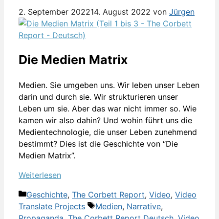
2. September 2022
14. August 2022
von
Jürgen
Die Medien Matrix
Medien. Sie umgeben uns. Wir leben unser Leben
darin und durch sie. Wir strukturieren unser
Leben um sie. Aber das war nicht immer so. Wie
kamen wir also dahin? Und wohin führt uns die
Medientechnologie, die unser Leben zunehmend
bestimmt? Dies ist die Geschichte von “Die
Medien Matrix”.
Weiterlesen
Kategorien
Geschichte
,
The Corbett Report
,
Video
,
Video
Schlagwörter
Translate Projects
Medien
,
Narrative
,
Propaganda
,
The Corbett Report Deutsch
,
Video