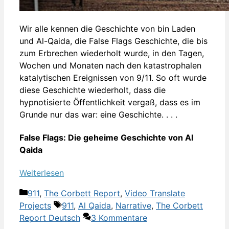
Wir alle kennen die Geschichte von bin Laden
und Al-Qaida, die False Flags Geschichte, die bis
zum Erbrechen wiederholt wurde, in den Tagen,
Wochen und Monaten nach den katastrophalen
katalytischen Ereignissen von 9/11. So oft wurde
diese Geschichte wiederholt, dass die
hypnotisierte Öffentlichkeit vergaß, dass es im
Grunde nur das war: eine Geschichte. . . .
False Flags: Die geheime Geschichte von Al
Qaida
Weiterlesen
Kategorien
911
,
The Corbett Report
,
Video Translate
Schlagwörter
Projects
911
,
Al Qaida
,
Narrative
,
The Corbett
Report Deutsch
3 Kommentare