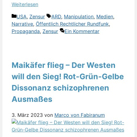
Weiterlesen
Kategorien
Schlagwörter
USA
,
Zensur
ARD
,
Manipulation
,
Medien
,
Narrative
,
Öffentlich Rechtlicher Rundfunk
,
Propaganda
,
Zensur
Ein Kommentar
Maikäfer flieg – Der Westen
will den Sieg! Rot-Grün-Gelbe
Dissonanz schizophrenen
Ausmaßes
3. März 2023
von
Marco von Fabiranum