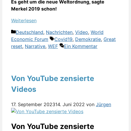
Es geht um die neue Weltordnung, sagte
Merkel 2019 schon!
Weiterlesen
Kategorien
Deutschland
,
Nachrichten
,
Video
,
World
Schlagwörter
Economic Forum
Covid19
,
Demokratie
,
Great
reset
,
Narrative
,
WEF
Ein Kommentar
Von YouTube zensierte
Videos
17. September 2023
14. Juni 2022
von
Jürgen
Von YouTube zensierte