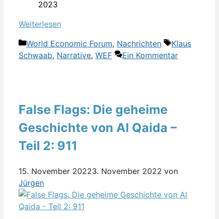
2023
Weiterlesen
Kategorien
Schlagwörte
World Economic Forum
,
Nachrichten
Klaus
Schwaab
,
Narrative
,
WEF
Ein Kommentar
False Flags: Die geheime
Geschichte von Al Qaida –
Teil 2: 911
15. November 2022
3. November 2022
von
Jürgen