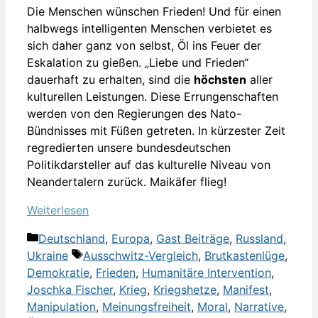
Die Menschen wünschen Frieden! Und für einen
halbwegs intelligenten Menschen verbietet es
sich daher ganz von selbst, Öl ins Feuer der
Eskalation zu gießen. „Liebe und Frieden“
dauerhaft zu erhalten, sind die
höchsten
aller
kulturellen Leistungen. Diese Errungenschaften
werden von den Regierungen des Nato-
Bündnisses mit Füßen getreten. In kürzester Zeit
regredierten unsere bundesdeutschen
Politikdarsteller auf das kulturelle Niveau von
Neandertalern zurück. Maikäfer flieg!
Weiterlesen
Kategorien
Deutschland
,
Europa
,
Gast Beiträge
,
Russland
,
Schlagwörter
Ukraine
Ausschwitz-Vergleich
,
Brutkastenlüge
,
Demokratie
,
Frieden
,
Humanitäre Intervention
,
Joschka Fischer
,
Krieg
,
Kriegshetze
,
Manifest
,
Manipulation
,
Meinungsfreiheit
,
Moral
,
Narrative
,