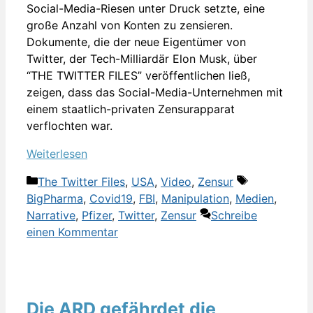
Social-Media-Riesen unter Druck setzte, eine
große Anzahl von Konten zu zensieren.
Dokumente, die der neue Eigentümer von
Twitter, der Tech-Milliardär Elon Musk, über
“THE TWITTER FILES” veröffentlichen ließ,
zeigen, dass das Social-Media-Unternehmen mit
einem staatlich-privaten Zensurapparat
verflochten war.
Weiterlesen
Kategorien
Schlagwörte
The Twitter Files
,
USA
,
Video
,
Zensur
BigPharma
,
Covid19
,
FBI
,
Manipulation
,
Medien
,
Narrative
,
Pfizer
,
Twitter
,
Zensur
Schreibe
einen Kommentar
Die ARD gefährdet die