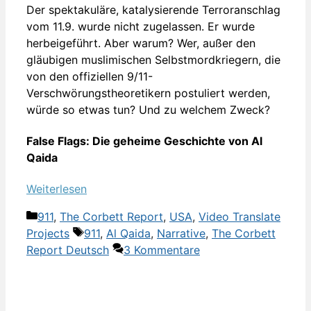
Der spektakuläre, katalysierende Terroranschlag
vom 11.9. wurde nicht zugelassen. Er wurde
herbeigeführt. Aber warum? Wer, außer den
gläubigen muslimischen Selbstmordkriegern, die
von den offiziellen 9/11-
Verschwörungstheoretikern postuliert werden,
würde so etwas tun? Und zu welchem Zweck?
False Flags: Die geheime Geschichte von Al
Qaida
Weiterlesen
Kategorien
911
,
The Corbett Report
,
USA
,
Video Translate
Schlagwörter
Projects
911
,
Al Qaida
,
Narrative
,
The Corbett
Report Deutsch
3 Kommentare