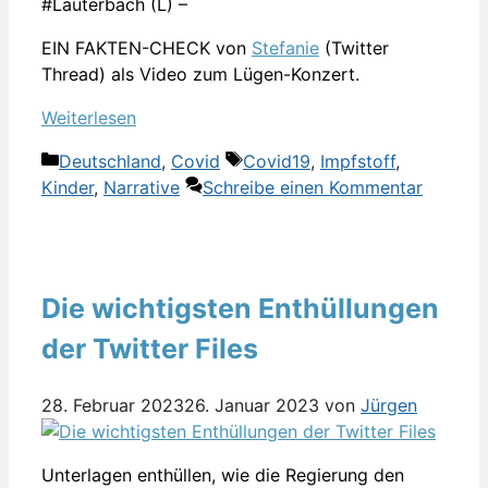
#Lauterbach (L) –
EIN FAKTEN-CHECK von
Stefanie
(Twitter
Thread) als Video zum Lügen-Konzert.
Weiterlesen
Kategorien
Schlagwörter
Deutschland
,
Covid
Covid19
,
Impfstoff
,
Kinder
,
Narrative
Schreibe einen Kommentar
Die wichtigsten Enthüllungen
der Twitter Files
28. Februar 2023
26. Januar 2023
von
Jürgen
Unterlagen enthüllen, wie die Regierung den