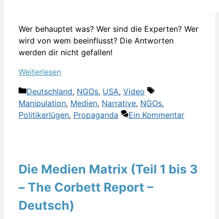
Wer behauptet was? Wer sind die Experten? Wer
wird von wem beeinflusst? Die Antworten
werden dir nicht gefallen!
Weiterlesen
Kategorien
Schlagwörter
Deutschland
,
NGOs
,
USA
,
Video
Manipulation
,
Medien
,
Narrative
,
NGOs
,
Politikerlügen
,
Propaganda
Ein Kommentar
Die Medien Matrix (Teil 1 bis 3
– The Corbett Report –
Deutsch)