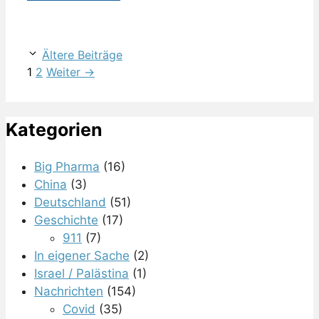
Ältere Beiträge
Seite
Seite
1
2
Weiter
→
Kategorien
Big Pharma
(16)
China
(3)
Deutschland
(51)
Geschichte
(17)
911
(7)
In eigener Sache
(2)
Israel / Palästina
(1)
Nachrichten
(154)
Covid
(35)