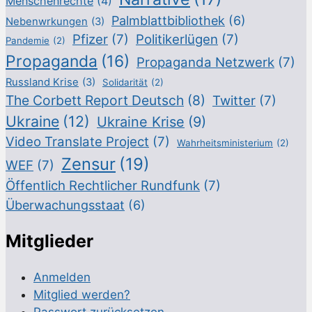
Menschenrechte
(4)
Palmblattbibliothek
(6)
Nebenwrkungen
(3)
Pfizer
(7)
Politikerlügen
(7)
Pandemie
(2)
Propaganda
(16)
Propaganda Netzwerk
(7)
Russland Krise
(3)
Solidarität
(2)
The Corbett Report Deutsch
(8)
Twitter
(7)
Ukraine
(12)
Ukraine Krise
(9)
Video Translate Project
(7)
Wahrheitsministerium
(2)
Zensur
(19)
WEF
(7)
Öffentlich Rechtlicher Rundfunk
(7)
Überwachungsstaat
(6)
Mitglieder
Anmelden
Mitglied werden?