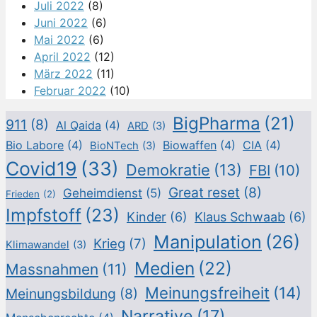
Juli 2022
(8)
Juni 2022
(6)
Mai 2022
(6)
April 2022
(12)
März 2022
(11)
Februar 2022
(10)
BigPharma
(21)
911
(8)
Al Qaida
(4)
ARD
(3)
Bio Labore
(4)
Biowaffen
(4)
CIA
(4)
BioNTech
(3)
Covid19
(33)
Demokratie
(13)
FBI
(10)
Great reset
(8)
Geheimdienst
(5)
Frieden
(2)
Impfstoff
(23)
Kinder
(6)
Klaus Schwaab
(6)
Manipulation
(26)
Krieg
(7)
Klimawandel
(3)
Medien
(22)
Massnahmen
(11)
Meinungsfreiheit
(14)
Meinungsbildung
(8)
Narrative
(17)