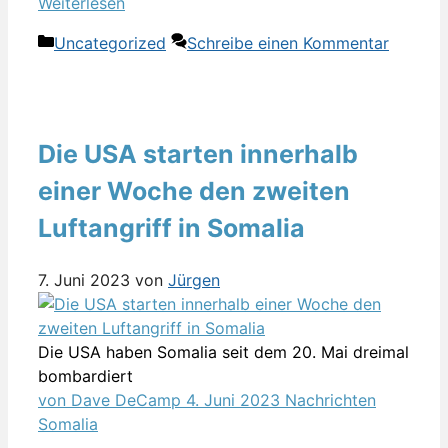
Weiterlesen
Kategorien
Uncategorized
Schreibe einen Kommentar
Die USA starten innerhalb
einer Woche den zweiten
Luftangriff in Somalia
7. Juni 2023
von
Jürgen
Die USA haben Somalia seit dem 20. Mai dreimal
bombardiert
Gepostet
Kategorien
Tags
von Dave DeCamp
4. Juni 2023
Nachrichten
am
Somalia