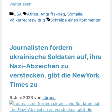
Weiterlesen
Kategorien
Schlagwörter
USA
Afrika
,
Angriffskrieg
,
Somalia
,
Völkerrechtswidrig
Schreibe einen Kommentar
Journalisten fordern
ukrainische Soldaten auf, ihre
Nazi-Abzeichen zu
verstecken, gibt die NewYork
Times zu
6. Juni 2023
von
Jürgen