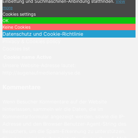
Einbettung und Suchmaschinen-Anbindung stattfinden.
View
more
Cookies settings
OK
Keine Cookies
Datenschutz und Cookie-Richtlinie
Privacy & Cookies policy
Cookies list
Cookie name
Active
Unsere Website-Adresse lautet:
http://augenaufmedienanalyse.de.
Kommentare
Wenn Besucher Kommentare auf der Website
hinterlassen, sammeln wir die Daten, die im
Kommentarformular angezeigt werden, sowie die IP-
Adresse und den Browser-Benutzer-Agent-String des
Besuchers, um die Spam-Erkennung zu unterstützen.