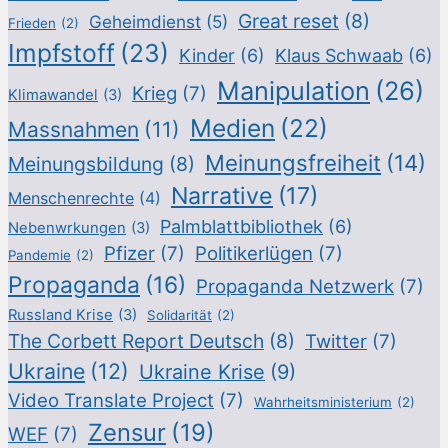
Great reset
(8)
Geheimdienst
(5)
Frieden
(2)
Impfstoff
(23)
Kinder
(6)
Klaus Schwaab
(6)
Manipulation
(26)
Krieg
(7)
Klimawandel
(3)
Medien
(22)
Massnahmen
(11)
Meinungsfreiheit
(14)
Meinungsbildung
(8)
Narrative
(17)
Menschenrechte
(4)
Palmblattbibliothek
(6)
Nebenwrkungen
(3)
Pfizer
(7)
Politikerlügen
(7)
Pandemie
(2)
Propaganda
(16)
Propaganda Netzwerk
(7)
Russland Krise
(3)
Solidarität
(2)
The Corbett Report Deutsch
(8)
Twitter
(7)
Ukraine
(12)
Ukraine Krise
(9)
Video Translate Project
(7)
Wahrheitsministerium
(2)
Zensur
(19)
WEF
(7)