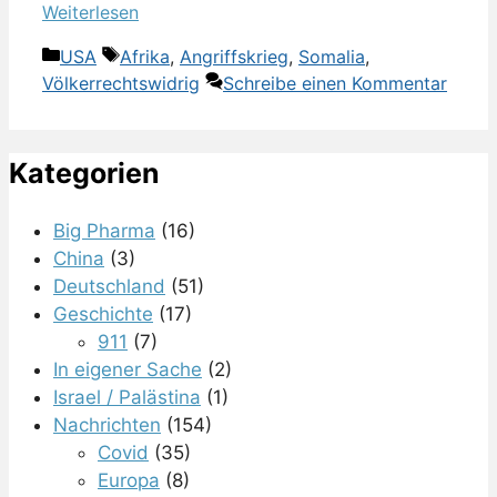
Weiterlesen
Kategorien
Schlagwörter
USA
Afrika
,
Angriffskrieg
,
Somalia
,
Völkerrechtswidrig
Schreibe einen Kommentar
Kategorien
Big Pharma
(16)
China
(3)
Deutschland
(51)
Geschichte
(17)
911
(7)
In eigener Sache
(2)
Israel / Palästina
(1)
Nachrichten
(154)
Covid
(35)
Europa
(8)