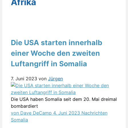
Afrika
Die USA starten innerhalb
einer Woche den zweiten
Luftangriff in Somalia
7. Juni 2023
von
Jürgen
Die USA haben Somalia seit dem 20. Mai dreimal
bombardiert
Gepostet
Kategorien
Tags
von Dave DeCamp
4. Juni 2023
Nachrichten
am
Somalia