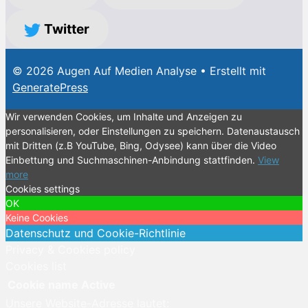
Twitter
© 2026 Augen Auf Medien Analyse
• Erstellt mit
GeneratePress
Wir verwenden Cookies, um Inhalte und Anzeigen zu
personalisieren, oder Einstellungen zu speichern. Datenaustausch
mit Dritten (z.B YouTube, Bing, Odysee) kann über die Video
Einbettung und Suchmaschinen-Anbindung stattfinden.
View
more
Cookies settings
OK
Keine Cookies
Datenschutz und Cookie-Richtlinie
Privacy & Cookies policy
Cookies list
Cookie name
Active
Unsere Website-Adresse lautet: