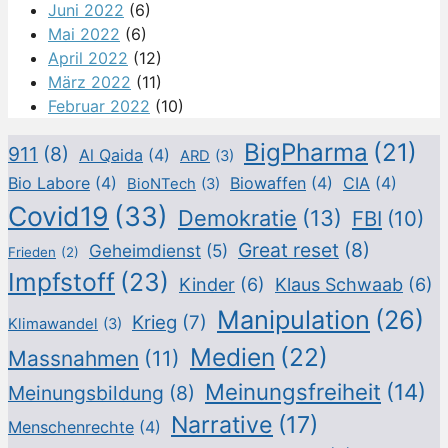
Juni 2022
(6)
Mai 2022
(6)
April 2022
(12)
März 2022
(11)
Februar 2022
(10)
BigPharma
(21)
911
(8)
Al Qaida
(4)
ARD
(3)
Bio Labore
(4)
Biowaffen
(4)
CIA
(4)
BioNTech
(3)
Covid19
(33)
Demokratie
(13)
FBI
(10)
Great reset
(8)
Geheimdienst
(5)
Frieden
(2)
Impfstoff
(23)
Kinder
(6)
Klaus Schwaab
(6)
Manipulation
(26)
Krieg
(7)
Klimawandel
(3)
Medien
(22)
Massnahmen
(11)
Meinungsfreiheit
(14)
Meinungsbildung
(8)
Narrative
(17)
Menschenrechte
(4)