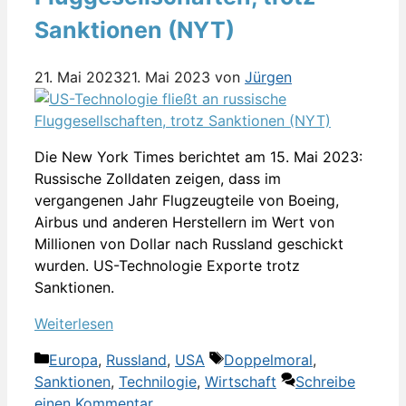
Sanktionen (NYT)
21. Mai 2023
21. Mai 2023
von
Jürgen
Die New York Times berichtet am 15. Mai 2023:
Russische Zolldaten zeigen, dass im
vergangenen Jahr Flugzeugteile von Boeing,
Airbus und anderen Herstellern im Wert von
Millionen von Dollar nach Russland geschickt
wurden. US-Technologie Exporte trotz
Sanktionen.
Weiterlesen
Kategorien
Schlagwörter
Europa
,
Russland
,
USA
Doppelmoral
,
Sanktionen
,
Technilogie
,
Wirtschaft
Schreibe
einen Kommentar