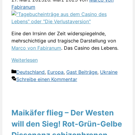
Fabiranum
Eine den Irrsinn der Zeit widerspiegelnde,
mehrschichtige und tragische Darstellung von
Marco von Fabiranum
. Das Casino des Lebens.
Weiterlesen
Kategorien
Deutschland
,
Europa
,
Gast Beiträge
,
Ukraine
Schreibe einen Kommentar
Maikäfer flieg – Der Westen
will den Sieg! Rot-Grün-Gelbe
Dissonanz schizophrenen