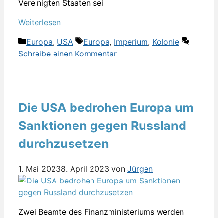
Vereinigten Staaten sei
Weiterlesen
Kategorien
Schlagwörter
Europa
,
USA
Europa
,
Imperium
,
Kolonie
Schreibe einen Kommentar
Die USA bedrohen Europa um
Sanktionen gegen Russland
durchzusetzen
1. Mai 2023
8. April 2023
von
Jürgen
Zwei Beamte des Finanzministeriums werden