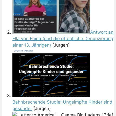
Antwort an
Ella von Faina (und die öffentliche Denunzierung
einer 13. Jährigen)
(Jürgen)
Bahnbrechende Studie: Ungeimpfte Kinder sind
gesünder
(Jürgen)