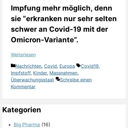
Impfung mehr möglich, denn
sie “erkranken nur sehr selten
schwer an Covid-19 mit der
Omicron-Variante”.
Weiterlesen
Kategorien
Schlagwörter
Nachrichten
,
Covid
,
Europa
Covid19
,
Impfstoff
,
Kinder
,
Massnahmen
,
Überwachungsstaat
Schreibe einen
Kommentar
Kategorien
Big Pharma
(16)