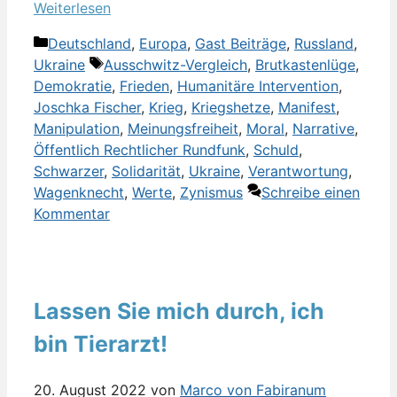
Weiterlesen
Kategorien
Deutschland
,
Europa
,
Gast Beiträge
,
Russland
,
Schlagwörter
Ukraine
Ausschwitz-Vergleich
,
Brutkastenlüge
,
Demokratie
,
Frieden
,
Humanitäre Intervention
,
Joschka Fischer
,
Krieg
,
Kriegshetze
,
Manifest
,
Manipulation
,
Meinungsfreiheit
,
Moral
,
Narrative
,
Öffentlich Rechtlicher Rundfunk
,
Schuld
,
Schwarzer
,
Solidarität
,
Ukraine
,
Verantwortung
,
Wagenknecht
,
Werte
,
Zynismus
Schreibe einen
Kommentar
Lassen Sie mich durch, ich
bin Tierarzt!
20. August 2022
von
Marco von Fabiranum