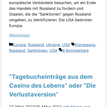
europäische Verbündete besuchen, um ein Ende
des Handels mit Russland zu fordern und
Staaten, die die “Sanktionen” gegen Russland
umgehen, zu identifizieren. Die USA bedrohen
Europa.
Weiterlesen
Kategorien
Schlagwörter
Europa
,
Russland
,
Ukraine
,
USA
Erpressung
,
Russland
,
Sanktionen
,
USA
4 Kommentare
“Tagebucheinträge aus dem
Casino des Lebens” oder “Die
Verlustaversion”
27. März 2023
26. März 2023
von
Marco von