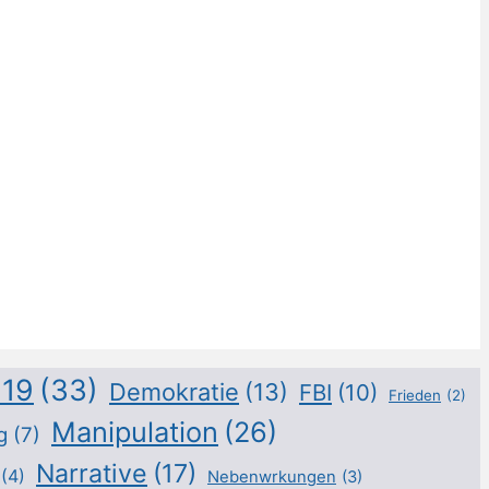
d19
(33)
Demokratie
(13)
FBI
(10)
Frieden
(2)
Manipulation
(26)
g
(7)
Narrative
(17)
(4)
Nebenwrkungen
(3)