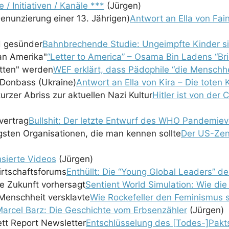
e / Initiativen / Kanäle ***
(Jürgen)
Antwort an Ella von Fai
Bahnbrechende Studie: Ungeimpfte Kinder s
“Letter to America” – Osama Bin Ladens “Br
WEF erklärt, dass Pädophile “die Menschhe
Antwort an Ella von Kira – Die toten
Hitler ist von der
Bullshit: Der letzte Entwurf des WHO Pandemiev
Der US-Zens
sierte Videos
(Jürgen)
Enthüllt: Die “Young Global Leaders” d
Sentient World Simulation: Wie die
Wie Rockefeller den Feminismus s
arcel Barz: Die Geschichte vom Erbsenzähler
(Jürgen)
Entschlüsselung des [Todes-]Pakt