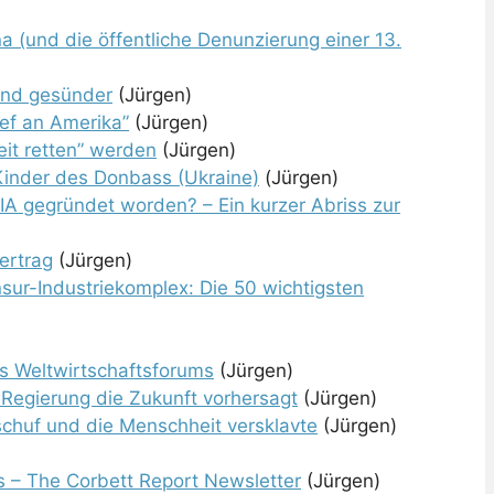
na (und die öffentliche Denunzierung einer 13.
ind gesünder
(Jürgen)
ief an Amerika”
(Jürgen)
it retten” werden
(Jürgen)
 Kinder des Donbass (Ukraine)
(Jürgen)
 CIA gegründet worden? – Ein kurzer Abriss zur
ertrag
(Jürgen)
ur-Industriekomplex: Die 50 wichtigsten
es Weltwirtschaftsforums
(Jürgen)
 Regierung die Zukunft vorhersagt
(Jürgen)
chuf und die Menschheit versklavte
(Jürgen)
s – The Corbett Report Newsletter
(Jürgen)