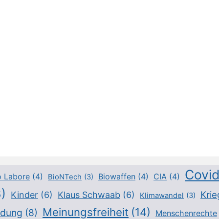
Covi
o Labore
(4)
Biowaffen
(4)
CIA
(4)
BioNTech
(3)
)
Krie
Kinder
(6)
Klaus Schwaab
(6)
Klimawandel
(3)
Meinungsfreiheit
(14)
ldung
(8)
Menschenrechte