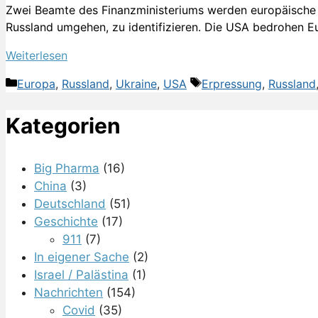
Zwei Beamte des Finanzministeriums werden europäische 
Russland umgehen, zu identifizieren. Die USA bedrohen E
Weiterlesen
Kategorien
Schlagwörter
Europa
,
Russland
,
Ukraine
,
USA
Erpressung
,
Russland
Kategorien
Big Pharma
(16)
China
(3)
Deutschland
(51)
Geschichte
(17)
911
(7)
In eigener Sache
(2)
Israel / Palästina
(1)
Nachrichten
(154)
Covid
(35)