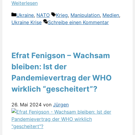
Weiterlesen
Kategorien
Schlagwörter
Ukraine
,
NATO
Krieg
,
Manipulation
,
Medien
,
Ukraine Krise
Schreibe einen Kommentar
Efrat Fenigson – Wachsam
bleiben: Ist der
Pandemievertrag der WHO
wirklich “gescheitert”?
26. Mai 2024
von
Jürgen