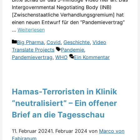
Intergovernmental Negotiating Body (INB)
[Zwischenstaatliche Verhandlungsgremium] hat
einen neuen Entwurf für den “Pandemievertrag”
…
Weiterlesen
Kategorien
Big Pharma
,
Covid
,
Geschichte
,
Video
Schlagwörter
Translate Projects
Pandemie
,
Pandemievertrag
,
WHO
Ein Kommentar
Hamas-Terroristen in Klinik
“neutralisiert” – Ein offener
Brief an die Tagesschau
11. Februar 2024
1. Februar 2024
von
Marco von
Fabiranum