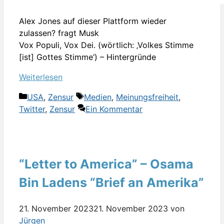
Alex Jones auf dieser Plattform wieder
zulassen? fragt Musk
Vox Populi, Vox Dei. (wörtlich: ‚Volkes Stimme
[ist] Gottes Stimme‘) – Hintergründe
Weiterlesen
Kategorien
Schlagwörter
USA
,
Zensur
Medien
,
Meinungsfreiheit
,
Twitter
,
Zensur
Ein Kommentar
“Letter to America” – Osama
Bin Ladens “Brief an Amerika”
21. November 2023
21. November 2023
von
Jürgen