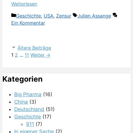
Weiterlesen
Kategorien
Schlagwörter
Geschichte
,
USA
,
Zensur
Julien Assange
Ein Kommentar
Ältere Beiträge
Seite
Seite
Seite
1
2
…
11
Weiter
→
Kategorien
Big Pharma
(16)
China
(3)
Deutschland
(51)
Geschichte
(17)
911
(7)
In eigener Sache
(2)