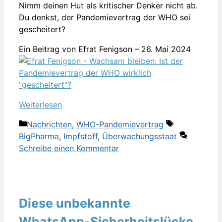
Nimm deinen Hut als kritischer Denker nicht ab.
Du denkst, der Pandemievertrag der WHO sei
gescheitert?
Ein Beitrag von Efrat Fenigson – 26. Mai 2024
Weiterlesen
Kategorien
Schlagwörte
Nachrichten
,
WHO-Pandemievertrag
BigPharma
,
Impfstoff
,
Überwachungsstaat
Schreibe einen Kommentar
Diese unbekannte
WhatsApp-Sicherheitslücke