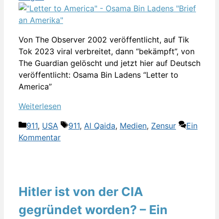
Von The Observer 2002 veröffentlicht, auf Tik
Tok 2023 viral verbreitet, dann “bekämpft”, von
The Guardian gelöscht und jetzt hier auf Deutsch
veröffentlicht: Osama Bin Ladens “Letter to
America”
Weiterlesen
Kategorien
Schlagwörter
911
,
USA
911
,
Al Qaida
,
Medien
,
Zensur
Ein
Kommentar
Hitler ist von der CIA
gegründet worden? – Ein