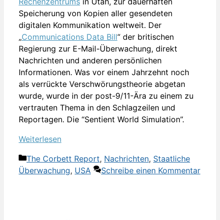
Rechenzentrums
in Utah, zur dauerhaften
Speicherung von Kopien aller gesendeten
digitalen Kommunikation weltweit. Der
„
Communications Data Bill
“ der britischen
Regierung zur E-Mail-Überwachung, direkt
Nachrichten und anderen persönlichen
Informationen. Was vor einem Jahrzehnt noch
als verrückte Verschwörungstheorie abgetan
wurde, wurde in der post-9/11-Ära zu einem zu
vertrauten Thema in den Schlagzeilen und
Reportagen. Die “Sentient World Simulation”.
Weiterlesen
Kategorien
The Corbett Report
,
Nachrichten
,
Staatliche
Überwachung
,
USA
Schreibe einen Kommentar