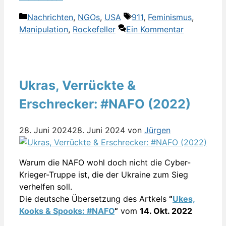
Kategorien
Schlagwörter
Nachrichten
,
NGOs
,
USA
911
,
Feminismus
,
Manipulation
,
Rockefeller
Ein Kommentar
Ukras, Verrückte &
Erschrecker: #NAFO (2022)
28. Juni 2024
28. Juni 2024
von
Jürgen
Warum die NAFO wohl doch nicht die Cyber-
Krieger-Truppe ist, die der Ukraine zum Sieg
verhelfen soll.
Die deutsche Übersetzung des Artkels
“
Ukes,
Kooks & Spooks: #NAFO
“
vom
14. Okt. 2022