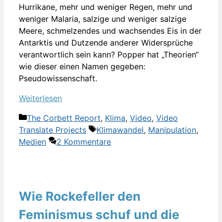
Hurrikane, mehr und weniger Regen, mehr und
weniger Malaria, salzige und weniger salzige
Meere, schmelzendes und wachsendes Eis in der
Antarktis und Dutzende anderer Widersprüche
verantwortlich sein kann? Popper hat „Theorien“
wie dieser einen Namen gegeben:
Pseudowissenschaft.
Weiterlesen
Kategorien
The Corbett Report
,
Klima
,
Video
,
Video
Schlagwörter
Translate Projects
Klimawandel
,
Manipulation
,
Medien
2 Kommentare
Wie Rockefeller den
Feminismus schuf und die