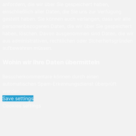
anfordern, die wir über Sie gespeichert haben,
einschließlich aller Daten, die Sie uns zur Verfügung
gestellt haben. Sie können auch verlangen, dass wir alle
personenbezogenen Daten, die wir über Sie gespeichert
haben, löschen. Davon ausgenommen sind Daten, die wir
aus administrativen, rechtlichen oder Sicherheitsgründen
aufbewahren müssen.
Wohin wir Ihre Daten übermitteln
Besucherkommentare können durch einen
automatischen Spam-Erkennungsdienst überprüft
werden.
Save settings
Cookies settings