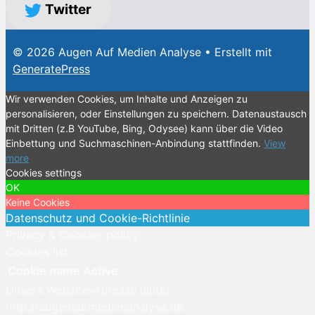
Twitter
© 2026 Augen Auf Medien Analyse
• Erstellt mit
GeneratePress
Wir verwenden Cookies, um Inhalte und Anzeigen zu
personalisieren, oder Einstellungen zu speichern. Datenaustausch
mit Dritten (z.B YouTube, Bing, Odysee) kann über die Video
Einbettung und Suchmaschinen-Anbindung stattfinden.
View
more
Cookies settings
OK
Keine Cookies
Datenschutz und Cookie-Richtlinie
Privacy & Cookies policy
Cookies list
Cookie name
Active
Unsere Website-Adresse lautet:
http://augenaufmedienanalyse.de.