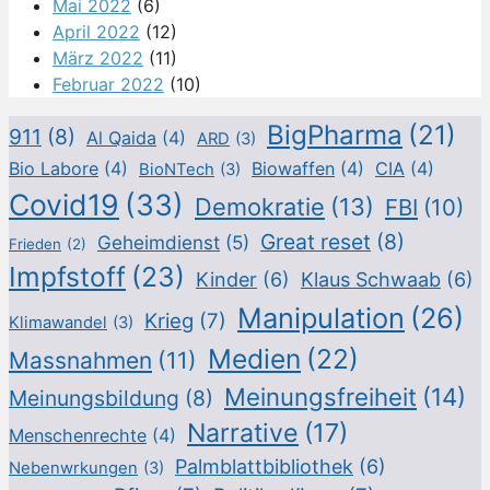
Mai 2022
(6)
April 2022
(12)
März 2022
(11)
Februar 2022
(10)
BigPharma
(21)
911
(8)
Al Qaida
(4)
ARD
(3)
Bio Labore
(4)
Biowaffen
(4)
CIA
(4)
BioNTech
(3)
Covid19
(33)
Demokratie
(13)
FBI
(10)
Great reset
(8)
Geheimdienst
(5)
Frieden
(2)
Impfstoff
(23)
Kinder
(6)
Klaus Schwaab
(6)
Manipulation
(26)
Krieg
(7)
Klimawandel
(3)
Medien
(22)
Massnahmen
(11)
Meinungsfreiheit
(14)
Meinungsbildung
(8)
Narrative
(17)
Menschenrechte
(4)
Palmblattbibliothek
(6)
Nebenwrkungen
(3)