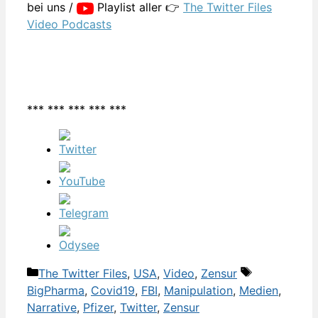
bei uns /
Playlist aller 👉
The Twitter Files
Video Podcasts
*** *** *** *** ***
Kategorien
Schlagwörte
The Twitter Files
,
USA
,
Video
,
Zensur
BigPharma
,
Covid19
,
FBI
,
Manipulation
,
Medien
,
Narrative
,
Pfizer
,
Twitter
,
Zensur