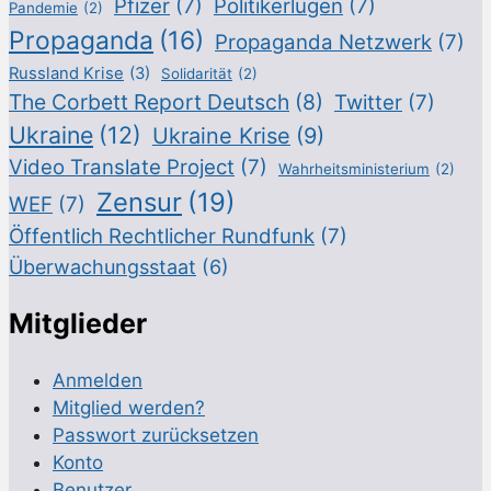
Pfizer
(7)
Politikerlügen
(7)
Pandemie
(2)
Propaganda
(16)
Propaganda Netzwerk
(7)
Russland Krise
(3)
Solidarität
(2)
The Corbett Report Deutsch
(8)
Twitter
(7)
Ukraine
(12)
Ukraine Krise
(9)
Video Translate Project
(7)
Wahrheitsministerium
(2)
Zensur
(19)
WEF
(7)
Öffentlich Rechtlicher Rundfunk
(7)
Überwachungsstaat
(6)
Mitglieder
Anmelden
Mitglied werden?
Passwort zurücksetzen
Konto
Benutzer