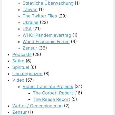
Staatliche Überwachung
(1)
Taiwan
(1)
The Twitter Files
(29)
Ukraine
(22)
USA
(71)
WHO-Pandemievertrag
(1)
World Economic Forum
(6)
Zensur
(36)
Podcasts
(28)
Satire
(6)
Spirituel
(6)
Uncategorized
(8)
Video
(57)
Video Translate Projects
(31)
The Corbett Report
(16)
The Reese Report
(5)
Wetter / Geoengineering
(2)
Zensur
(1)