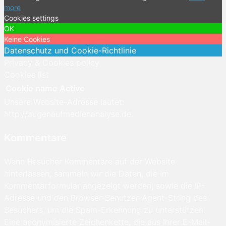
more
Cookies settings
OK
Keine Cookies
Datenschutz und Cookie-Richtlinie
Privacy & Cookies policy
Cookies list
Cookie name
Active
Unsere Website-Adresse lautet:
http://augenaufmedienanalyse.de.
Kommentare
Wenn Besucher Kommentare auf der Website
hinterlassen, sammeln wir die Daten, die im
Kommentarformular angezeigt werden, sowie die IP-
Adresse und den Browser-Benutzer-Agent-String des
Besuchers, um die Spam-Erkennung zu unterstützen.
Eine anonymisierte Zeichenkette, die aus Ihrer E-Mail-