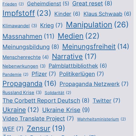
Great reset
(8)
Geheimdienst
(5)
Frieden
(2)
Impfstoff
(23)
Kinder
(6)
Klaus Schwaab
(6)
Manipulation
(26)
Krieg
(7)
Klimawandel
(3)
Medien
(22)
Massnahmen
(11)
Meinungsfreiheit
(14)
Meinungsbildung
(8)
Narrative
(17)
Menschenrechte
(4)
Palmblattbibliothek
(6)
Nebenwrkungen
(3)
Pfizer
(7)
Politikerlügen
(7)
Pandemie
(2)
Propaganda
(16)
Propaganda Netzwerk
(7)
Russland Krise
(3)
Solidarität
(2)
The Corbett Report Deutsch
(8)
Twitter
(7)
Ukraine
(12)
Ukraine Krise
(9)
Video Translate Project
(7)
Wahrheitsministerium
(2)
Zensur
(19)
WEF
(7)