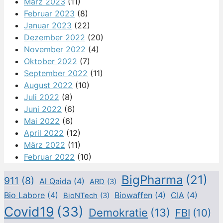
März 2023
(11)
Februar 2023
(8)
Januar 2023
(22)
Dezember 2022
(20)
November 2022
(4)
Oktober 2022
(7)
September 2022
(11)
August 2022
(10)
Juli 2022
(8)
Juni 2022
(6)
Mai 2022
(6)
April 2022
(12)
März 2022
(11)
Februar 2022
(10)
BigPharma
(21)
911
(8)
Al Qaida
(4)
ARD
(3)
Bio Labore
(4)
Biowaffen
(4)
CIA
(4)
BioNTech
(3)
Covid19
(33)
Demokratie
(13)
FBI
(10)