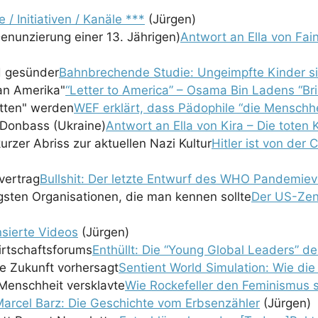
e / Initiativen / Kanäle ***
(Jürgen)
Antwort an Ella von Fai
Bahnbrechende Studie: Ungeimpfte Kinder s
“Letter to America” – Osama Bin Ladens “Br
WEF erklärt, dass Pädophile “die Menschhe
Antwort an Ella von Kira – Die toten
Hitler ist von der
Bullshit: Der letzte Entwurf des WHO Pandemiev
Der US-Zens
sierte Videos
(Jürgen)
Enthüllt: Die “Young Global Leaders” d
Sentient World Simulation: Wie die
Wie Rockefeller den Feminismus s
arcel Barz: Die Geschichte vom Erbsenzähler
(Jürgen)