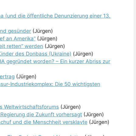
na (und die öffentliche Denunzierung einer 13.
ind gesünder
(Jürgen)
ief an Amerika”
(Jürgen)
it retten” werden
(Jürgen)
 Kinder des Donbass (Ukraine)
(Jürgen)
 CIA gegründet worden? – Ein kurzer Abriss zur
ertrag
(Jürgen)
ur-Industriekomplex: Die 50 wichtigsten
es Weltwirtschaftsforums
(Jürgen)
 Regierung die Zukunft vorhersagt
(Jürgen)
chuf und die Menschheit versklavte
(Jürgen)