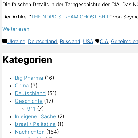
Die falschen Details in der Tarngeschichte der CIA. D
Der Artikel “
THE NORD STREAM GHOST SHIP
” von Seymo
Weiterlesen
Kategorien
Schlagwörter
Ukraine
,
Deutschland
,
Russland
,
USA
CIA
,
Geheimdien
Kategorien
Big Pharma
(16)
China
(3)
Deutschland
(51)
Geschichte
(17)
911
(7)
In eigener Sache
(2)
Israel / Palästina
(1)
Nachrichten
(154)