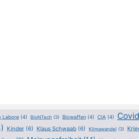
Covi
o Labore
(4)
Biowaffen
(4)
CIA
(4)
BioNTech
(3)
)
Krie
Kinder
(6)
Klaus Schwaab
(6)
Klimawandel
(3)