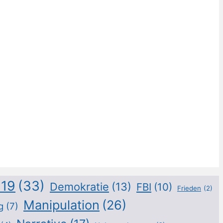
d19
(33)
Demokratie
(13)
FBI
(10)
Frieden
(2)
Manipulation
(26)
g
(7)