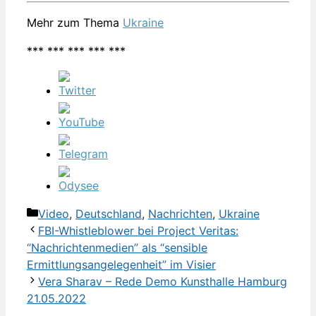
Mehr zum Thema
Ukraine
*** *** *** *** ***
Kategorien
Video
,
Deutschland
,
Nachrichten
,
Ukraine
FBI-Whistleblower bei Project Veritas:
“Nachrichtenmedien” als “sensible
Ermittlungsangelegenheit” im Visier
Vera Sharav – Rede Demo Kunsthalle Hamburg
21.05.2022