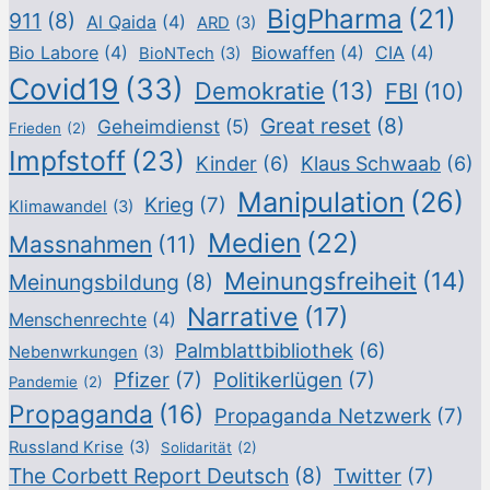
BigPharma
(21)
911
(8)
Al Qaida
(4)
ARD
(3)
Bio Labore
(4)
Biowaffen
(4)
CIA
(4)
BioNTech
(3)
Covid19
(33)
Demokratie
(13)
FBI
(10)
Great reset
(8)
Geheimdienst
(5)
Frieden
(2)
Impfstoff
(23)
Kinder
(6)
Klaus Schwaab
(6)
Manipulation
(26)
Krieg
(7)
Klimawandel
(3)
Medien
(22)
Massnahmen
(11)
Meinungsfreiheit
(14)
Meinungsbildung
(8)
Narrative
(17)
Menschenrechte
(4)
Palmblattbibliothek
(6)
Nebenwrkungen
(3)
Pfizer
(7)
Politikerlügen
(7)
Pandemie
(2)
Propaganda
(16)
Propaganda Netzwerk
(7)
Russland Krise
(3)
Solidarität
(2)
The Corbett Report Deutsch
(8)
Twitter
(7)