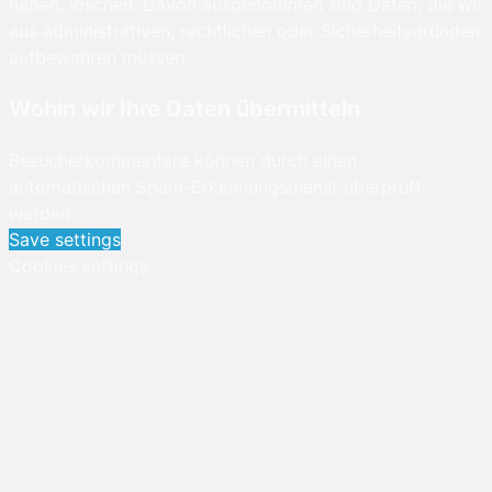
haben, löschen. Davon ausgenommen sind Daten, die wir
aus administrativen, rechtlichen oder Sicherheitsgründen
aufbewahren müssen.
Wohin wir Ihre Daten übermitteln
Besucherkommentare können durch einen
automatischen Spam-Erkennungsdienst überprüft
werden.
Save settings
Cookies settings