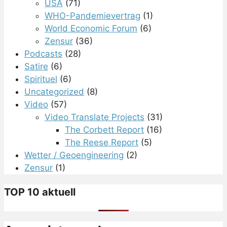
USA
(71)
WHO-Pandemievertrag
(1)
World Economic Forum
(6)
Zensur
(36)
Podcasts
(28)
Satire
(6)
Spirituel
(6)
Uncategorized
(8)
Video
(57)
Video Translate Projects
(31)
The Corbett Report
(16)
The Reese Report
(5)
Wetter / Geoengineering
(2)
Zensur
(1)
TOP 10 aktuell