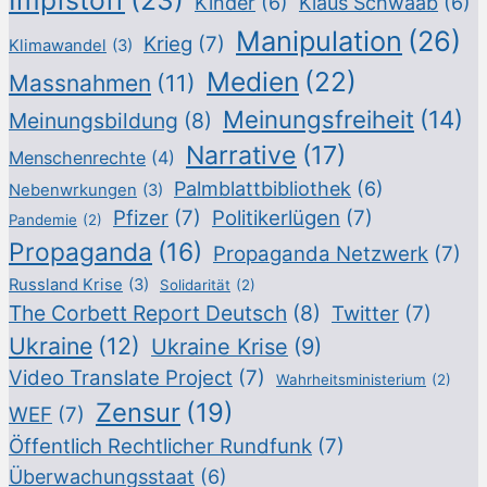
Kinder
(6)
Klaus Schwaab
(6)
Manipulation
(26)
Krieg
(7)
Klimawandel
(3)
Medien
(22)
Massnahmen
(11)
Meinungsfreiheit
(14)
Meinungsbildung
(8)
Narrative
(17)
Menschenrechte
(4)
Palmblattbibliothek
(6)
Nebenwrkungen
(3)
Pfizer
(7)
Politikerlügen
(7)
Pandemie
(2)
Propaganda
(16)
Propaganda Netzwerk
(7)
Russland Krise
(3)
Solidarität
(2)
The Corbett Report Deutsch
(8)
Twitter
(7)
Ukraine
(12)
Ukraine Krise
(9)
Video Translate Project
(7)
Wahrheitsministerium
(2)
Zensur
(19)
WEF
(7)
Öffentlich Rechtlicher Rundfunk
(7)
Überwachungsstaat
(6)