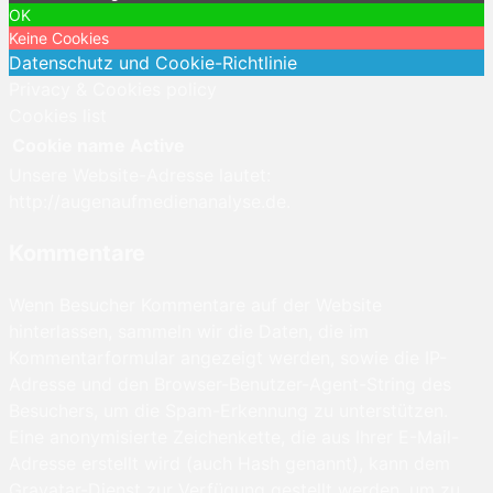
OK
Keine Cookies
Datenschutz und Cookie-Richtlinie
Privacy & Cookies policy
Cookies list
Cookie name
Active
Unsere Website-Adresse lautet:
http://augenaufmedienanalyse.de.
Kommentare
Wenn Besucher Kommentare auf der Website
hinterlassen, sammeln wir die Daten, die im
Kommentarformular angezeigt werden, sowie die IP-
Adresse und den Browser-Benutzer-Agent-String des
Besuchers, um die Spam-Erkennung zu unterstützen.
Eine anonymisierte Zeichenkette, die aus Ihrer E-Mail-
Adresse erstellt wird (auch Hash genannt), kann dem
Gravatar-Dienst zur Verfügung gestellt werden, um zu