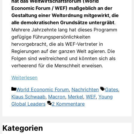
hat das Weltwirtschaftsforum (World
Economic Forum / WEF) maßgeblich an der
Gestaltung einer Weltordnung mitgewirkt, die
alle demokratischen Grundsätze untergräbt
.
Mehrere Jahrzehnte lang hat dieses Programm
gefügige Führungspersönlichkeiten
hervorgebracht, die als WEF-Vertreter in
Regierungen auf der ganzen Welt agieren. Die
Folgen sind weitreichend und könnten sich als
verheerend für die Menschheit erweisen.
Weiterlesen
Kategorien
Schlagwörte
World Economic Forum
,
Nachrichten
Gates
,
Klaus Schwaab
,
Macron
,
Merkel
,
WEF
,
Young
Global Leaders
2 Kommentare
Kategorien