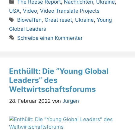
Kategorien
The Reese Report
,
Nachrichten
,
Ukraine
,
USA
,
Video
,
Video Translate Projects
Schlagwörter
Biowaffen
,
Great reset
,
Ukraine
,
Young
Global Leaders
Schreibe einen Kommentar
Enthüllt: Die “Young Global
Leaders” des
Weltwirtschaftsforums
28. Februar 2022
von
Jürgen