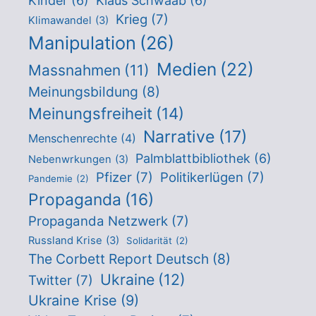
Kinder
(6)
Klaus Schwaab
(6)
Krieg
(7)
Klimawandel
(3)
Manipulation
(26)
Medien
(22)
Massnahmen
(11)
Meinungsbildung
(8)
Meinungsfreiheit
(14)
Narrative
(17)
Menschenrechte
(4)
Palmblattbibliothek
(6)
Nebenwrkungen
(3)
Pfizer
(7)
Politikerlügen
(7)
Pandemie
(2)
Propaganda
(16)
Propaganda Netzwerk
(7)
Russland Krise
(3)
Solidarität
(2)
The Corbett Report Deutsch
(8)
Ukraine
(12)
Twitter
(7)
Ukraine Krise
(9)