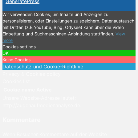
GeneratePress
Wir verwenden Cookies, um Inhalte und Anzeigen zu
personalisieren, oder Einstellungen zu speichern. Datenaustausch
mit Dritten (z.B YouTube, Bing, Odysee) kann über die Video
Einbettung und Suchmaschinen-Anbindung stattfinden.
View
more
Cookies settings
OK
Keine Cookies
Datenschutz und Cookie-Richtlinie
Privacy & Cookies policy
Cookies list
Cookie name
Active
Unsere Website-Adresse lautet:
http://augenaufmedienanalyse.de.
Kommentare
Wenn Besucher Kommentare auf der Website