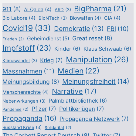
BigPharma
(21)
911
(8)
Al Qaida
(4)
ARD
(3)
Bio Labore
(4)
Biowaffen
(4)
CIA
(4)
BioNTech
(3)
Covid19
(33)
Demokratie
(13)
FBI
(10)
Great reset
(8)
Geheimdienst
(5)
Frieden
(2)
Impfstoff
(23)
Kinder
(6)
Klaus Schwaab
(6)
Manipulation
(26)
Krieg
(7)
Klimawandel
(3)
Medien
(22)
Massnahmen
(11)
Meinungsfreiheit
(14)
Meinungsbildung
(8)
Narrative
(17)
Menschenrechte
(4)
Palmblattbibliothek
(6)
Nebenwrkungen
(3)
Pfizer
(7)
Politikerlügen
(7)
Pandemie
(2)
Propaganda
(16)
Propaganda Netzwerk
(7)
Russland Krise
(3)
Solidarität
(2)
The Corbett Report Deutsch
(8)
Twitter
(7)