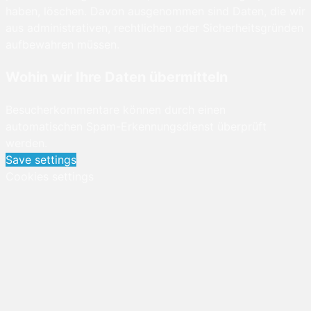
haben, löschen. Davon ausgenommen sind Daten, die wir
aus administrativen, rechtlichen oder Sicherheitsgründen
aufbewahren müssen.
Wohin wir Ihre Daten übermitteln
Besucherkommentare können durch einen
automatischen Spam-Erkennungsdienst überprüft
werden.
Save settings
Cookies settings