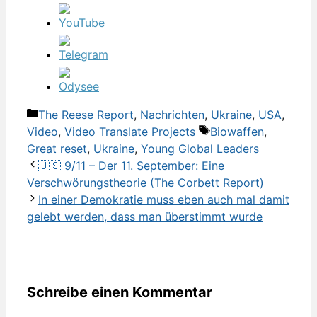
Kategorien
The Reese Report
,
Nachrichten
,
Ukraine
,
USA
,
Schlagwörter
Video
,
Video Translate Projects
Biowaffen
,
Great reset
,
Ukraine
,
Young Global Leaders
🇺🇸 9/11 – Der 11. September: Eine
Verschwörungstheorie (The Corbett Report)
In einer Demokratie muss eben auch mal damit
gelebt werden, dass man überstimmt wurde
Schreibe einen Kommentar