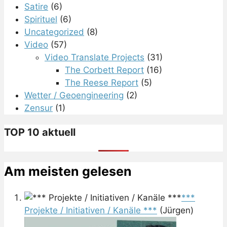
Satire
(6)
Spirituel
(6)
Uncategorized
(8)
Video
(57)
Video Translate Projects
(31)
The Corbett Report
(16)
The Reese Report
(5)
Wetter / Geoengineering
(2)
Zensur
(1)
TOP 10 aktuell
Am meisten gelesen
***
Projekte / Initiativen / Kanäle ***
(Jürgen)