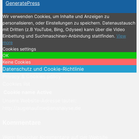
GeneratePress
Wir verwenden Cookies, um Inhalte und Anzeigen zu
personalisieren, oder Einstellungen zu speichern. Datenaustausch
mit Dritten (z.B YouTube, Bing, Odysee) kann über die Video
Einbettung und Suchmaschinen-Anbindung stattfinden.
View
more
Cookies settings
OK
Keine Cookies
Datenschutz und Cookie-Richtlinie
Privacy & Cookies policy
Cookies list
Cookie name
Active
Unsere Website-Adresse lautet:
http://augenaufmedienanalyse.de.
Kommentare
Wenn Besucher Kommentare auf der Website