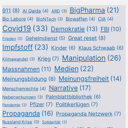
BigPharma
(21)
911
(8)
Al Qaida
(4)
ARD
(3)
Bio Labore
(4)
Biowaffen
(4)
CIA
(4)
BioNTech
(3)
Covid19
(33)
Demokratie
(13)
FBI
(10)
Great reset
(8)
Geheimdienst
(5)
Frieden
(2)
Impfstoff
(23)
Kinder
(6)
Klaus Schwaab
(6)
Manipulation
(26)
Krieg
(7)
Klimawandel
(3)
Medien
(22)
Massnahmen
(11)
Meinungsfreiheit
(14)
Meinungsbildung
(8)
Narrative
(17)
Menschenrechte
(4)
Palmblattbibliothek
(6)
Nebenwrkungen
(3)
Pfizer
(7)
Politikerlügen
(7)
Pandemie
(2)
Propaganda
(16)
Propaganda Netzwerk
(7)
Russland Krise
(3)
Solidarität
(2)