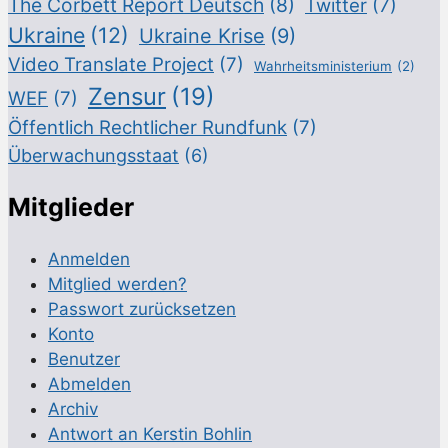
The Corbett Report Deutsch
(8)
Twitter
(7)
Ukraine
(12)
Ukraine Krise
(9)
Video Translate Project
(7)
Wahrheitsministerium
(2)
Zensur
(19)
WEF
(7)
Öffentlich Rechtlicher Rundfunk
(7)
Überwachungsstaat
(6)
Mitglieder
Anmelden
Mitglied werden?
Passwort zurücksetzen
Konto
Benutzer
Abmelden
Archiv
Antwort an Kerstin Bohlin