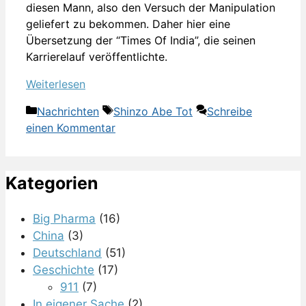
diesen Mann, also den Versuch der Manipulation
geliefert zu bekommen. Daher hier eine
Übersetzung der “Times Of India”, die seinen
Karrierelauf veröffentlichte.
Weiterlesen
Kategorien
Schlagwörter
Nachrichten
Shinzo Abe Tot
Schreibe
einen Kommentar
Kategorien
Big Pharma
(16)
China
(3)
Deutschland
(51)
Geschichte
(17)
911
(7)
In eigener Sache
(2)