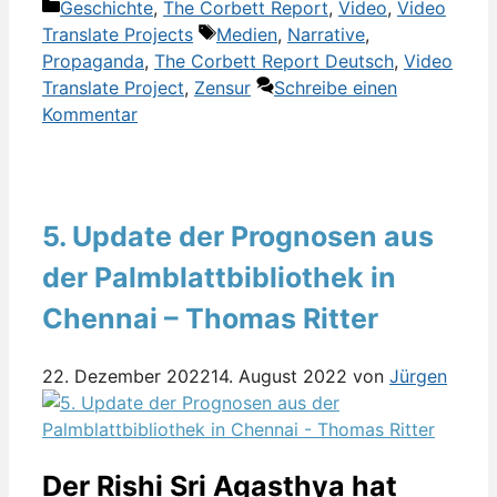
Kategorien
Geschichte
,
The Corbett Report
,
Video
,
Video
Schlagwörter
Translate Projects
Medien
,
Narrative
,
Propaganda
,
The Corbett Report Deutsch
,
Video
Translate Project
,
Zensur
Schreibe einen
Kommentar
5. Update der Prognosen aus
der Palmblattbibliothek in
Chennai – Thomas Ritter
22. Dezember 2022
14. August 2022
von
Jürgen
Der Rishi Sri Agasthya hat