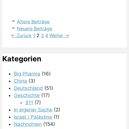
Ältere Beiträge
Neuere Beiträge
Seite
Seite
Seite
Seite
←
Zurück
1
2
3
4
Weiter
→
Kategorien
Big Pharma
(16)
China
(3)
Deutschland
(51)
Geschichte
(17)
911
(7)
In eigener Sache
(2)
Israel / Palästina
(1)
Nachrichten
(154)