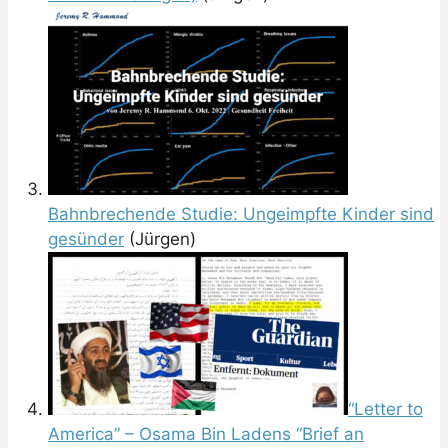
Bahnbrechende Studie: Ungeimpfte Kinder sind
gesünder
(Jürgen)
“Letter to
America” – Osama Bin Ladens “Brief an