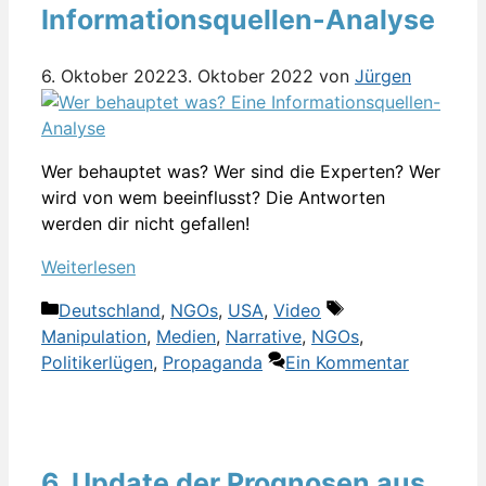
Informationsquellen-Analyse
6. Oktober 2022
3. Oktober 2022
von
Jürgen
Wer behauptet was? Wer sind die Experten? Wer
wird von wem beeinflusst? Die Antworten
werden dir nicht gefallen!
Weiterlesen
Kategorien
Schlagwörter
Deutschland
,
NGOs
,
USA
,
Video
Manipulation
,
Medien
,
Narrative
,
NGOs
,
Politikerlügen
,
Propaganda
Ein Kommentar
6. Update der Prognosen aus