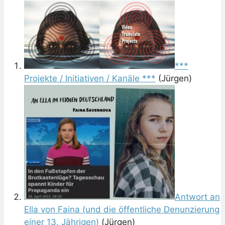
***
Projekte / Initiativen / Kanäle ***
(Jürgen)
Antwort an
Ella von Faina (und die öffentliche Denunzierung
einer 13. Jährigen)
(Jürgen)