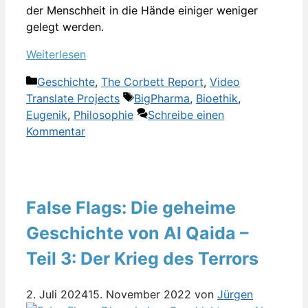
der Menschheit in die Hände einiger weniger
gelegt werden.
Weiterlesen
Kategorien
Geschichte
,
The Corbett Report
,
Video
Schlagwörter
Translate Projects
BigPharma
,
Bioethik
,
Eugenik
,
Philosophie
Schreibe einen
Kommentar
False Flags: Die geheime
Geschichte von Al Qaida –
Teil 3: Der Krieg des Terrors
2. Juli 2024
15. November 2022
von
Jürgen