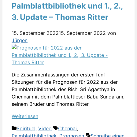
Palmblattbibliothek und 1., 2.,
3. Update – Thomas Ritter
15. September 2022
15. September 2022
von
Jürgen
Die Zusammenfassungen der ersten fünf
Sitzungen für die Prognosen für 2022 aus der
Palmblattbibliothek des Rishi Sri Agasthya in
Chennai mit dem Palmblattleser Babu Sundaram,
seinem Bruder und Thomas Ritter.
Weiterlesen
Kategorien
Schlagwörter
Spirituel
,
Video
Chennai
,
Palmblattbibliothek
,
Prognosen
Schreibe einen