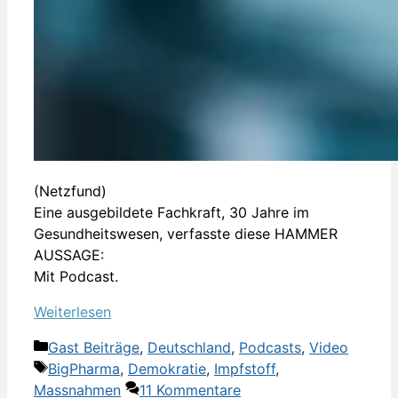
(Netzfund)
Eine ausgebildete Fachkraft, 30 Jahre im
Gesundheitswesen, verfasste diese HAMMER
AUSSAGE:
Mit Podcast.
Weiterlesen
Kategorien
Gast Beiträge
,
Deutschland
,
Podcasts
,
Video
Schlagwörter
BigPharma
,
Demokratie
,
Impfstoff
,
Massnahmen
11 Kommentare