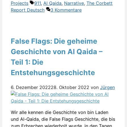
Schlagwörter
Projects
911
,
Al Qaida
,
Narrative
,
The Corbett
Report Deutsch
3 Kommentare
False Flags: Die geheime
Geschichte von Al Qaida –
Teil 1: Die
Entstehungsgeschichte
6. Dezember 2022
28. Oktober 2022
von
Jürgen
Wir alle kennen die Geschichte von bin Laden
und Al-Qaida, die False Flags Geschichte, die bis
zum Erbrechen wiederholt wurde, in den Tagen,