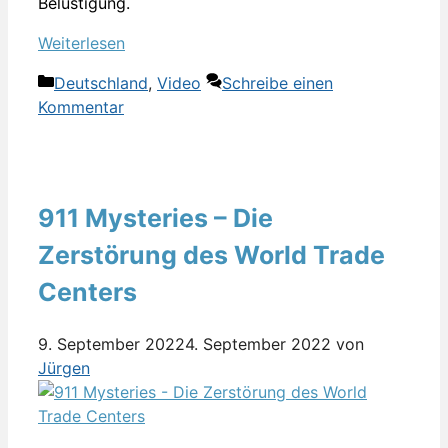
Belustigung.
Weiterlesen
Kategorien
Deutschland
,
Video
Schreibe einen
Kommentar
911 Mysteries – Die
Zerstörung des World Trade
Centers
9. September 2022
4. September 2022
von
Jürgen