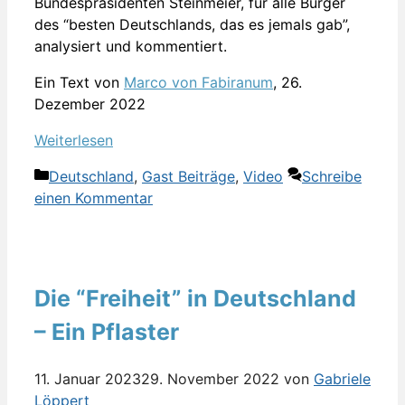
Bundespräsidenten Steinmeier, für alle Bürger
des “besten Deutschlands, das es jemals gab”,
analysiert und kommentiert.
Ein Text von
Marco von Fabiranum
, 26.
Dezember 2022
Weiterlesen
Kategorien
Deutschland
,
Gast Beiträge
,
Video
Schreibe
einen Kommentar
Die “Freiheit” in Deutschland
– Ein Pflaster
11. Januar 2023
29. November 2022
von
Gabriele
Löppert