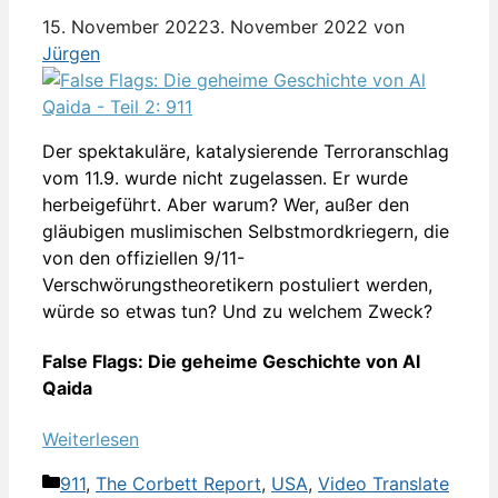
15. November 2022
3. November 2022
von
Jürgen
Der spektakuläre, katalysierende Terroranschlag
vom 11.9. wurde nicht zugelassen. Er wurde
herbeigeführt. Aber warum? Wer, außer den
gläubigen muslimischen Selbstmordkriegern, die
von den offiziellen 9/11-
Verschwörungstheoretikern postuliert werden,
würde so etwas tun? Und zu welchem Zweck?
False Flags: Die geheime Geschichte von Al
Qaida
Weiterlesen
Kategorien
911
,
The Corbett Report
,
USA
,
Video Translate