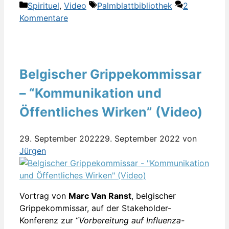
Kategorien
Schlagwörter
Spirituel
,
Video
Palmblattbibliothek
2
Kommentare
Belgischer Grippekommissar
– “Kommunikation und
Öffentliches Wirken” (Video)
29. September 2022
29. September 2022
von
Jürgen
Vortrag von
Marc Van Ranst
, belgischer
Grippekommissar, auf der Stakeholder-
Konferenz zur “
Vorbereitung auf Influenza-