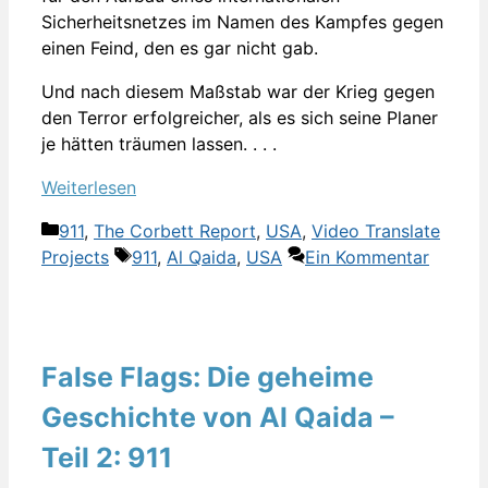
Sicherheitsnetzes im Namen des Kampfes gegen
einen Feind, den es gar nicht gab.
Und nach diesem Maßstab war der Krieg gegen
den Terror erfolgreicher, als es sich seine Planer
je hätten träumen lassen. . . .
Weiterlesen
Kategorien
911
,
The Corbett Report
,
USA
,
Video Translate
Schlagwörter
Projects
911
,
Al Qaida
,
USA
Ein Kommentar
False Flags: Die geheime
Geschichte von Al Qaida –
Teil 2: 911